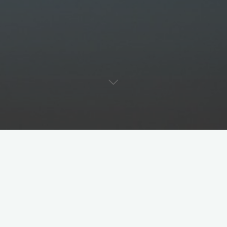
porady
techniki
wydolność
Jak skutecznie zwiększyć
wydolność podczas biegania?
2023-09-13