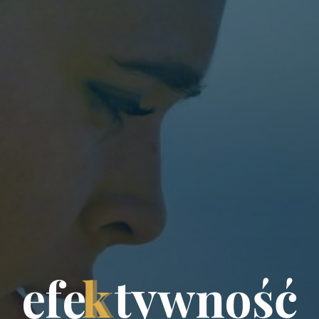
e
f
e
k
t
y
w
n
o
ś
ć