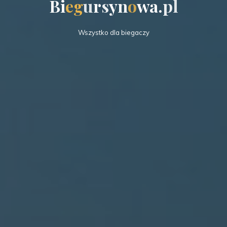
B
i
e
g
u
r
s
y
n
o
w
a
.
p
l
Wszystko dla biegaczy